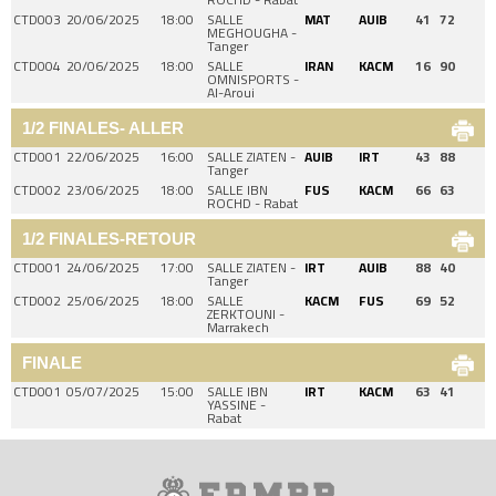
CTD003
20/06/2025
18:00
SALLE
MAT
AUIB
41
72
MEGHOUGHA -
Tanger
CTD004
20/06/2025
18:00
SALLE
IRAN
KACM
16
90
OMNISPORTS -
Al-Aroui
1/2 FINALES- ALLER
CTD001
22/06/2025
16:00
SALLE ZIATEN -
AUIB
IRT
43
88
Tanger
CTD002
23/06/2025
18:00
SALLE IBN
FUS
KACM
66
63
ROCHD - Rabat
1/2 FINALES-RETOUR
CTD001
24/06/2025
17:00
SALLE ZIATEN -
IRT
AUIB
88
40
Tanger
CTD002
25/06/2025
18:00
SALLE
KACM
FUS
69
52
ZERKTOUNI -
Marrakech
FINALE
CTD001
05/07/2025
15:00
SALLE IBN
IRT
KACM
63
41
YASSINE -
Rabat