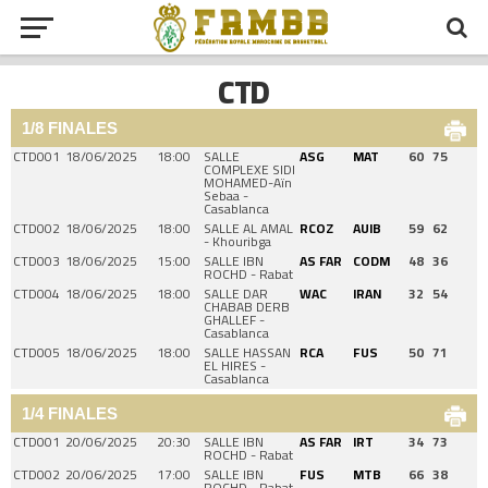
CTD
1/8 FINALES
CTD001
18/06/2025
18:00
SALLE
ASG
MAT
60
75
COMPLEXE SIDI
MOHAMED-Aïn
Sebaa -
Casablanca
CTD002
18/06/2025
18:00
SALLE AL AMAL
RCOZ
AUIB
59
62
- Khouribga
CTD003
18/06/2025
15:00
SALLE IBN
AS FAR
CODM
48
36
ROCHD - Rabat
CTD004
18/06/2025
18:00
SALLE DAR
WAC
IRAN
32
54
CHABAB DERB
GHALLEF -
Casablanca
CTD005
18/06/2025
18:00
SALLE HASSAN
RCA
FUS
50
71
EL HIRES -
Casablanca
1/4 FINALES
CTD001
20/06/2025
20:30
SALLE IBN
AS FAR
IRT
34
73
ROCHD - Rabat
CTD002
20/06/2025
17:00
SALLE IBN
FUS
MTB
66
38
ROCHD - Rabat