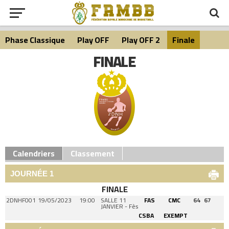
Phase Classique
Play OFF
Play OFF 2
Finale
FINALE
Calendriers
Classement
JOURNÉE 1
FINALE
2DNHF001
19/05/2023
19:00
SALLE 11
FAS
CMC
64
67
JANVIER - Fès
CSBA
EXEMPT