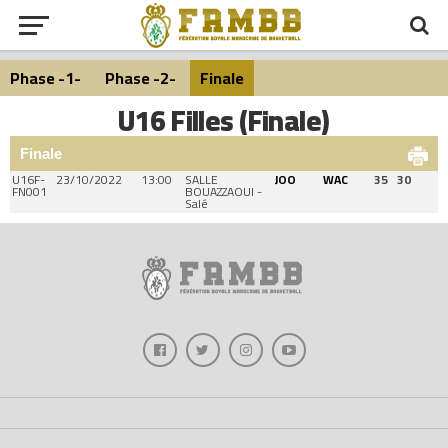
Phase -1-
Phase -2-
Finale
U16 Filles (Finale)
Finale
U16F-
23/10/2022
13:00
SALLE
JOO
WAC
35
30
FN001
BOUAZZAOUI -
Salé