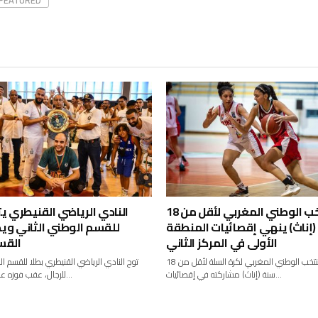
FEATURED
المنتخب الوطني المغربي لأقل من 18
النادي الرياضي القنيطري يت
إناث) ينهي إقصائيات المنطقة
للقسم الوطني الثاني وي
الأولى في المركز الثاني
القس
أنهى المنتخب الوطني المغربي لكرة السلة لأقل من 18
توج النادي الرياضي القنيطري بطلا للقسم ال
سنة (إناث) مشاركته في إقصائيات...
للرجال، عقب فوزه على رجاء درب...