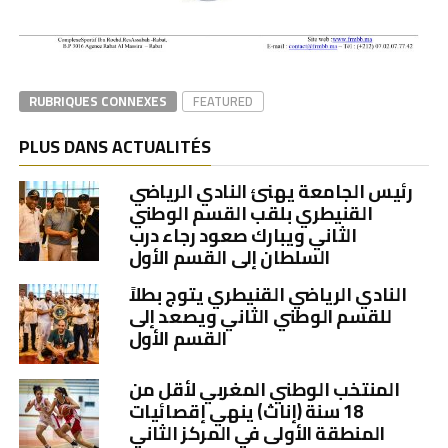
RUBRIQUES CONNEXES
FEATURED
PLUS DANS ACTUALITÉS
رئيس الجامعة يهنئ النادي الرياضي
القنيطري بلقب القسم الوطني
الثاني ويبارك صعود رجاء درب
السلطان إلى القسم الأول
النادي الرياضي القنيطري يتوج بطلاً
للقسم الوطني الثاني ويصعد إلى
القسم الأول
المنتخب الوطني المغربي لأقل من
18 سنة (إناث) ينهي إقصائيات
المنطقة الأولى في المركز الثاني