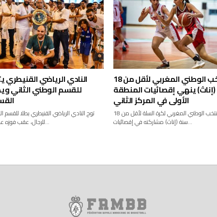
المنتخب الوطني المغربي لأقل من 18
النادي الرياضي القنيطري يت
إناث) ينهي إقصائيات المنطقة
للقسم الوطني الثاني وي
الأولى في المركز الثاني
القس
أنهى المنتخب الوطني المغربي لكرة السلة لأقل من 18
توج النادي الرياضي القنيطري بطلا للقسم ال
سنة (إناث) مشاركته في إقصائيات...
للرجال، عقب فوزه على رجاء درب...