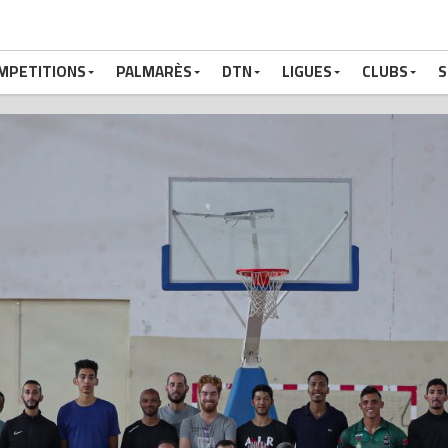
MPETITIONS
PALMARÈS
DTN
LIGUES
CLUBS
S