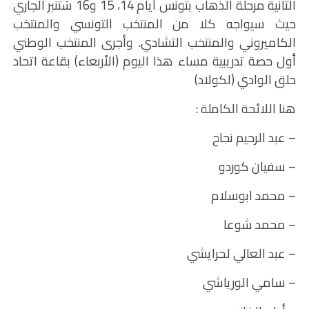
الثانية مرحلة الذهاب بتونس أيام 14، 15 و16 شتنبر الجاري
حيث سيواجه كلا من المنتخب التونسي والمنتخب
الكاميروني والمنتخب التشادي. وأجرى المنتخب الوطني
أول حصة تدريبية مساء هذا اليوم (الأربعاء) بقاعة اتحاد
حلق الوادي (لكولاد)
هنا اللائحة الكاملة :
– عبد الرحيم نجاح
– سفيان كوردو
– محمد ابوسلام
– محمد شوعا
– عبد العالي لحرايشي
– سامي الورياشي