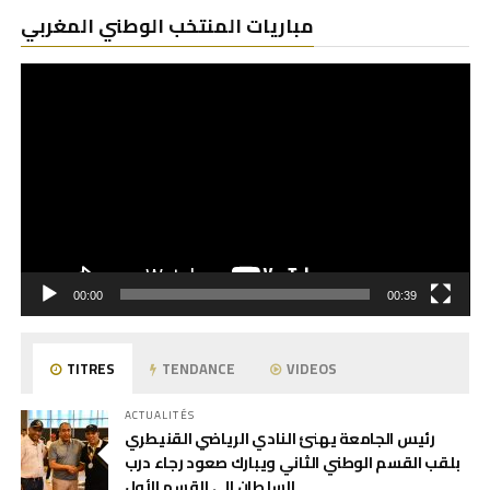
Le
مباريات المنتخب الوطني المغربي
vi
00:00
00:39
TITRES
TENDANCE
VIDEOS
ACTUALITÉS
رئيس الجامعة يهنئ النادي الرياضي القنيطري
بلقب القسم الوطني الثاني ويبارك صعود رجاء درب
السلطان إلى القسم الأول