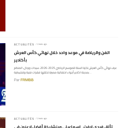
ACTUALITÉS
/ 2 mois ago
الفن والرياضة في موعد واحد خلال نهائي كأس العرش
بأكادير
عرف نهائي كأس العرش لكرة السلة للموسم الرياضي 2025-2026، سيدات ورجال، المنظم
بمدينة اكادير أجواء احتفالية مميزة تخللتها فقرات فنية وتنشيطية...
Par
FRMBB
ACTUALITÉS
/ 2 mois ago
تألق فردي لافت.. إسماعيلي وبنشليخة أفضل لاعبَين في