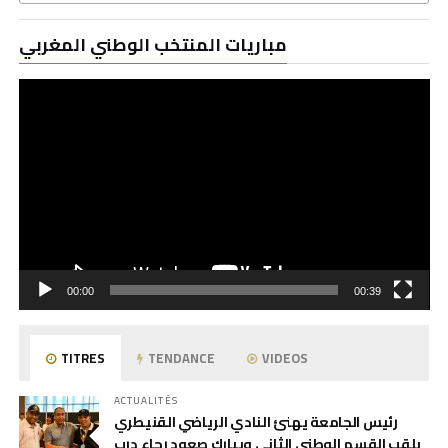
Le
مباريات المنتخب الوطني المغربي
vi
00:00
00:39
TITRES
TENDANCE
VIDEOS
ACTUALITÉS
رئيس الجامعة يهنئ النادي الرياضي القنيطري
بلقب القسم الوطني الثاني ويبارك صعود رجاء درب